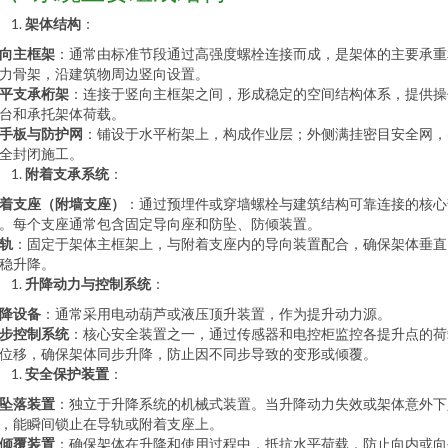
架体结构
：
向主框架
：通常由标准节段通过高强度螺栓连接而成，是架体的主要承重
力骨架，沿建筑物周边竖向设置。
平支承桁架
：连接于竖向主框架之间，形成稳定的空间结构体系，提供操
台和承托架体荷载。
手板与防护网
：铺设于水平桁架上，构成作业层；外侧满挂密目安全网，
全封闭施工。
附着支承系统
：
着支座（附墙支座）
：通过预埋件或穿墙螺栓与建筑结构可靠连接的核心
。每个支座通常包含固定导向座和防坠、防倾装置。
轨
：固定于架体主框架上，与附着支座内的导向装置配合，确保架体垂直
稳升降。
升降动力与控制系统
：
降设备
：通常采用电动葫芦或液压顶升装置，作为提升动力源。
步控制系统
：核心安全装置之一，通过传感器和电控柜监控各提升点的荷
位移，确保架体同步升降，防止因不同步导致的变形或倾覆。
安全保护装置
：
坠落装置
：独立于升降系统的机械式装置。当升降动力失效或架体意外下
，能瞬间锁止在导轨或附着支座上。
倾覆装置
：确保架体在升降和使用过程中，抵抗水平荷载，防止向内或向