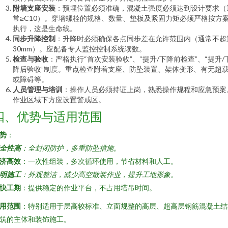
附墙支座安装
：预埋位置必须准确，混凝土强度必须达到设计要求（
常≥C10）。穿墙螺栓的规格、数量、垫板及紧固力矩必须严格按方
执行，这是生命线。
同步升降控制
：升降时必须确保各点同步差在允许范围内（通常不超
30mm）。应配备专人监控控制系统读数。
检查与验收
：严格执行“首次安装验收”、“提升/下降前检查”、“提升/
降后验收”制度。重点检查附着支座、防坠装置、架体变形、有无超
或障碍等。
人员管理与培训
：操作人员必须持证上岗，熟悉操作规程和应急预案
作业区域下方应设置警戒区。
四、优势与适用范围
势
：
全性高
：全封闭防护，多重防坠措施。
济高效
：一次性组装，多次循环使用，节省材料和人工。
明施工
：外观整洁，减少高空散装作业，提升工地形象。
快工期
：提供稳定的作业平台，不占用塔吊时间。
用范围
：特别适用于层高较标准、立面规整的高层、超高层钢筋混凝土结
筑的主体和装饰施工。