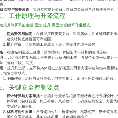
覆。
载监控与报警装置
：实时监控提升荷载，超载或欠载时自动报警并停机。
二、工作原理与升降流程
着式升降脚手架遵循“固定-提升-再固定”的循环作业模式。
初始安装与固定
：在低层搭设安装平台，组装架体，并通过附着支座
建筑结构底部楼层可靠锚固。
提升作业
：当结构施工完成若干层，需提升作业平台时：
备
：检查结构混凝土强度、清除障碍、解除架体与结构的临时连接。
升
：启动同步控制系统，所有提升设备协同工作，将整个架体平稳提升一
层（或施工段）高度。
定
：提升到位后，立即将架体通过上部楼层的附着支座与建筑结构重新锚
，恢复防护状态。
下降作业
：流程与提升类似，但方向相反，多用于外装饰施工阶段。
三、关键安全控制要点
设计计算与方案审批
：必须由专业单位根据工程特点进行专项设计，
算荷载（包括自重、施工荷载、风荷载等），确保结构安全。方案需
专家论证和审批。
材料与构件质量
：所有钢结构件、连接螺栓、电动葫芦、安全装置等
须符合国家标准，具备合格证明，并定期检查维护。